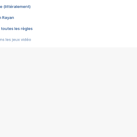
e (littéralement)
im Rayan
 toutes les règles
s les jeux vidéo
us choquant de Rockstar ? - Le scandale BULLY
e plus moche de Steam
du RÊVE tourne au CAUCHEMAR
pendant 8 heures
it… à tort
umiliés par un jeu vidéo
ire - Final Fantasy 8
ti un empire - Age of Empires