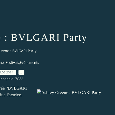
e : BVLGARI Party
reene : BVLGARI Party
,
ene
Festivals,Evènements
6.02.2014
…
ar sophie17036
irée 'BVLGARI
ue l'actrice.