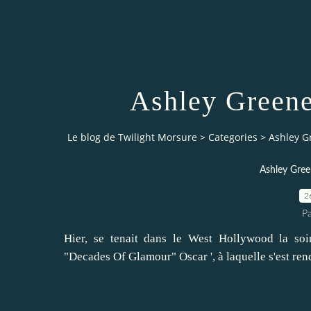
Ashley Green
Le blog de Twilight Morsure
>
Categories
>
Ashley G
Ashley Gre
2
P
Hier, se tenait dans le West Hollywood la so
"Decades Of Glamour" Oscar ', à laquelle s'est rend