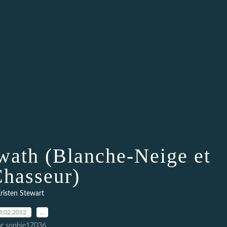
wath (Blanche-Neige et
hasseur)
risten Stewart
8.02.2012
…
ar sophie17036