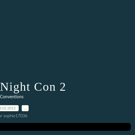
Night Con 2
Conventions
8.02.2012
…
ar sophie17036