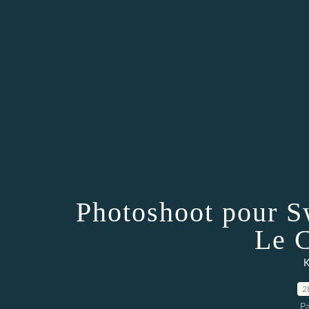
Photoshoot pour S
Le C
K
2
P