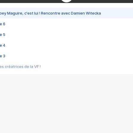
bey Maguire, c'est lui ! Rencontre avec Damien Witecka
e 6
e 5
e 4
e 3
s créatrices de la VF !
e 2
e 1
e Mektoub My Love arrive enfin ! Rencontre avec Shaïn Boumedine et Sal
i : après Toni en famille
elle réalise le bouleversant Dites lui que je l'aime
ais ! Rencontre autour de Vie privée de Rebecca Zlotowski