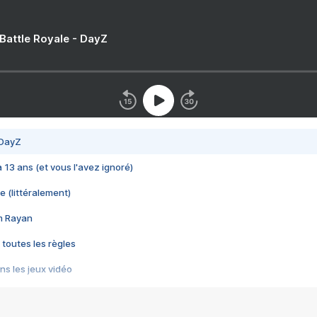
 Battle Royale - DayZ
 DayZ
 a 13 ans (et vous l'avez ignoré)
e (littéralement)
im Rayan
 toutes les règles
s les jeux vidéo
us choquant de Rockstar ? - Le scandale BULLY