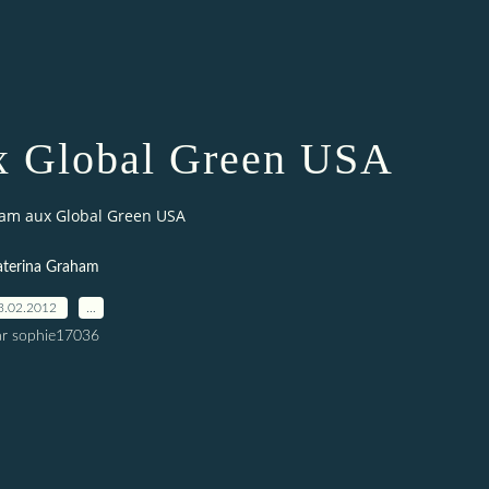
x Global Green USA
am aux Global Green USA
aterina Graham
3.02.2012
…
ar sophie17036