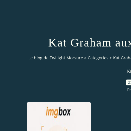
Kat Graham au
Le blog de Twilight Morsure
>
Categories
>
Kat Grah
K
2
P