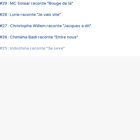
#29 : MC Solaar raconte "Bouge de là"
28 : Lorie raconte "Je vais vite"
#27 : Christophe Willem raconte "Jacques a dit"
#26 : Chimène Badi raconte "Entre nous"
#25 : Indochine raconte "3e sexe"
#24 : Zaho raconte "C'est chelou"
#23 : Patrick Bruel raconte "Au café des délices"
#22 : Kyo raconte "Le chemin"
#21 : Nolwenn Leroy raconte "Cassé"
#20 : Patrick Hernandez raconte "Born to be alive"
#19 : Lorie raconte "Près de moi"
#18 : Michael Jones raconte "A nos actes manqués" (avec Jean-Jacque
#17 : Khaled raconte "Aïcha"