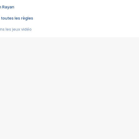
im Rayan
 toutes les règles
s les jeux vidéo
us choquant de Rockstar ? - Le scandale BULLY
e plus moche de Steam
du RÊVE tourne au CAUCHEMAR
pendant 8 heures
it… à tort
umiliés par un jeu vidéo
ire - Final Fantasy 8
ti un empire - Age of Empires
story DOFUS