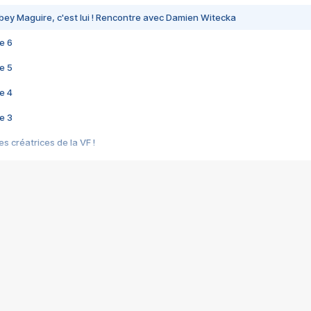
bey Maguire, c'est lui ! Rencontre avec Damien Witecka
e 6
e 5
e 4
e 3
s créatrices de la VF !
e 2
e 1
e Mektoub My Love arrive enfin ! Rencontre avec Shaïn Boumedine et Sal
i : après Toni en famille
elle réalise le bouleversant Dites lui que je l'aime
ais ! Rencontre autour de Vie privée de Rebecca Zlotowski