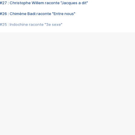
#27 : Christophe Willem raconte "Jacques a dit"
#26 : Chimène Badi raconte "Entre nous"
#25 : Indochine raconte "3e sexe"
#24 : Zaho raconte "C'est chelou"
#23 : Patrick Bruel raconte "Au café des délices"
#22 : Kyo raconte "Le chemin"
#21 : Nolwenn Leroy raconte "Cassé"
#20 : Patrick Hernandez raconte "Born to be alive"
#19 : Lorie raconte "Près de moi"
#18 : Michael Jones raconte "A nos actes manqués" (avec Jean-Jacque
#17 : Khaled raconte "Aïcha"
#16 : Corneille raconte "Parce qu'on vient de loin"
#15 : Indochine raconte "L'aventurier"