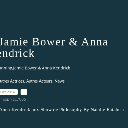
,Jamie Bower & Anna
ndrick
anning,Jamie Bower & Anna Kendrick
,
,
utres Actrices
Autres Acteurs
News
3.02.2014
…
ar sophie17036
 Anna Kendrick aux Show de Philosophy By Natalie Ratabesi