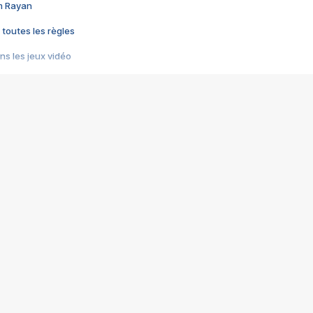
im Rayan
 toutes les règles
s les jeux vidéo
us choquant de Rockstar ? - Le scandale BULLY
e plus moche de Steam
du RÊVE tourne au CAUCHEMAR
pendant 8 heures
it… à tort
umiliés par un jeu vidéo
ire - Final Fantasy 8
ti un empire - Age of Empires
story DOFUS
tard, il crée l'un des pires jeux de tous les temps, MindsEye.