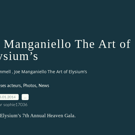
 Manganiello The Art of
ysium’s
mell , Joe Manganiello The Art of Elysium’s
,
,
 ses acteurs
Photos
News
5.01.2014
…
ar sophie17036
of Elysium’s 7th Annual Heaven Gala.