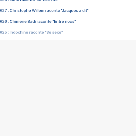
#27 : Christophe Willem raconte "Jacques a dit"
#26 : Chimène Badi raconte "Entre nous"
#25 : Indochine raconte "3e sexe"
#24 : Zaho raconte "C'est chelou"
#23 : Patrick Bruel raconte "Au café des délices"
#22 : Kyo raconte "Le chemin"
#21 : Nolwenn Leroy raconte "Cassé"
#20 : Patrick Hernandez raconte "Born to be alive"
#19 : Lorie raconte "Près de moi"
#18 : Michael Jones raconte "A nos actes manqués" (avec Jean-Jacque
#17 : Khaled raconte "Aïcha"
#16 : Corneille raconte "Parce qu'on vient de loin"