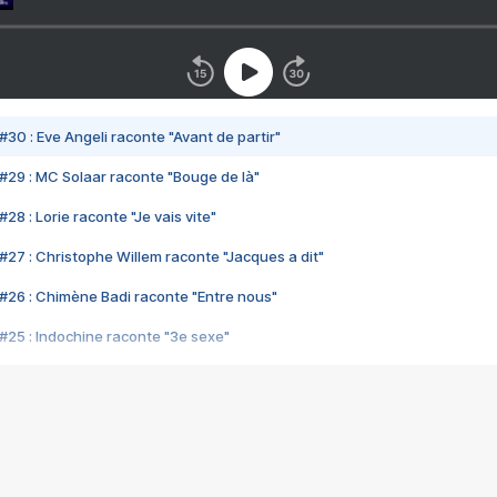
#30 : Eve Angeli raconte "Avant de partir"
#29 : MC Solaar raconte "Bouge de là"
28 : Lorie raconte "Je vais vite"
#27 : Christophe Willem raconte "Jacques a dit"
#26 : Chimène Badi raconte "Entre nous"
#25 : Indochine raconte "3e sexe"
#24 : Zaho raconte "C'est chelou"
#23 : Patrick Bruel raconte "Au café des délices"
#22 : Kyo raconte "Le chemin"
#21 : Nolwenn Leroy raconte "Cassé"