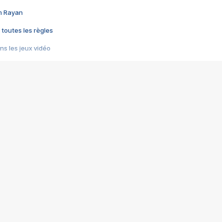
im Rayan
 toutes les règles
s les jeux vidéo
us choquant de Rockstar ? - Le scandale BULLY
e plus moche de Steam
du RÊVE tourne au CAUCHEMAR
pendant 8 heures
it… à tort
umiliés par un jeu vidéo
ire - Final Fantasy 8
ti un empire - Age of Empires
story DOFUS