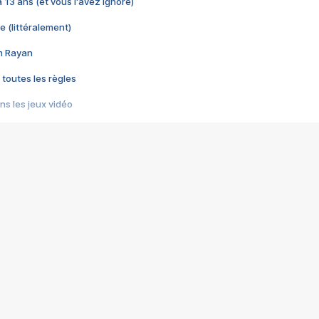
 a 13 ans (et vous l'avez ignoré)
e (littéralement)
im Rayan
 toutes les règles
s les jeux vidéo
us choquant de Rockstar ? - Le scandale BULLY
e plus moche de Steam
du RÊVE tourne au CAUCHEMAR
pendant 8 heures
it… à tort
umiliés par un jeu vidéo
ire - Final Fantasy 8
ti un empire - Age of Empires