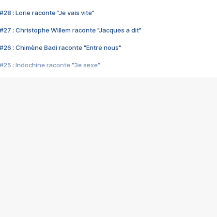
28 : Lorie raconte "Je vais vite"
#27 : Christophe Willem raconte "Jacques a dit"
#26 : Chimène Badi raconte "Entre nous"
#25 : Indochine raconte "3e sexe"
#24 : Zaho raconte "C'est chelou"
#23 : Patrick Bruel raconte "Au café des délices"
#22 : Kyo raconte "Le chemin"
#21 : Nolwenn Leroy raconte "Cassé"
#20 : Patrick Hernandez raconte "Born to be alive"
#19 : Lorie raconte "Près de moi"
#18 : Michael Jones raconte "A nos actes manqués" (avec Jean-Jacque
#17 : Khaled raconte "Aïcha"