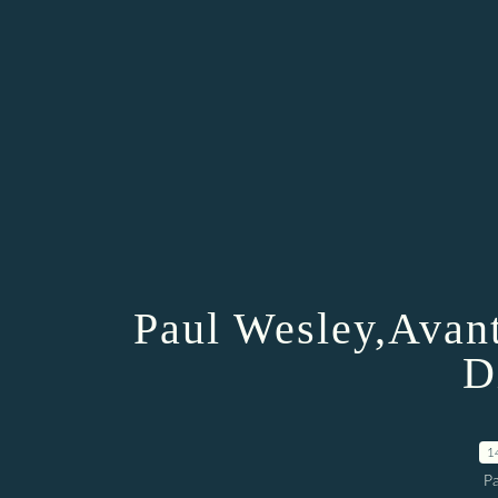
Paul Wesley,Avan
D
1
P