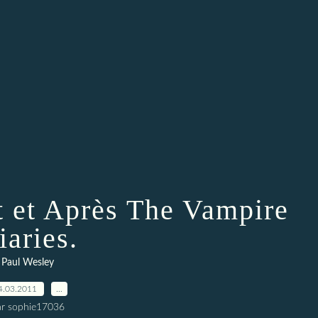
t et Après The Vampire
iaries.
Paul Wesley
4.03.2011
…
ar sophie17036