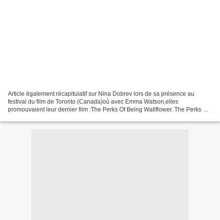
Article également récapitulatif sur Nina Dobrev lors de sa présence au
festival du film de Toronto (Canada)où avec Emma Watson,elles
promouvaient leur dernier film :The Perks Of Being Wallflower. The Perks Of
Being Wallflower : Post Party à Toronto. "Argo"...