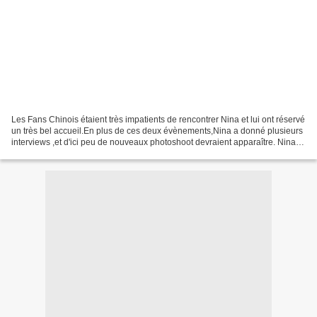
Les Fans Chinois étaient très impatients de rencontrer Nina et lui ont réservé
un très bel accueil.En plus de ces deux évènements,Nina a donné plusieurs
interviews ,et d'ici peu de nouveaux photoshoot devraient apparaître. Nina
au Super Brand Mall : Nina...