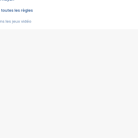
 toutes les règles
s les jeux vidéo
us choquant de Rockstar ? - Le scandale BULLY
e plus moche de Steam
du RÊVE tourne au CAUCHEMAR
pendant 8 heures
it… à tort
umiliés par un jeu vidéo
ire - Final Fantasy 8
ti un empire - Age of Empires
story DOFUS
tard, il crée l'un des pires jeux de tous les temps, MindsEye.